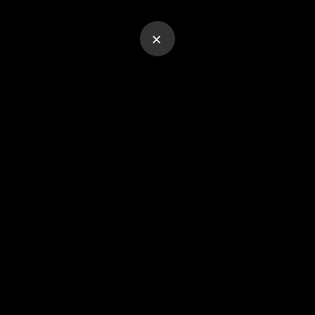
+
BLOG
娛樂城攻略