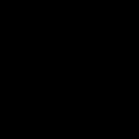
六合彩教學
#彩票彩球玩法