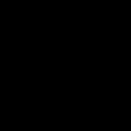
線上
客服