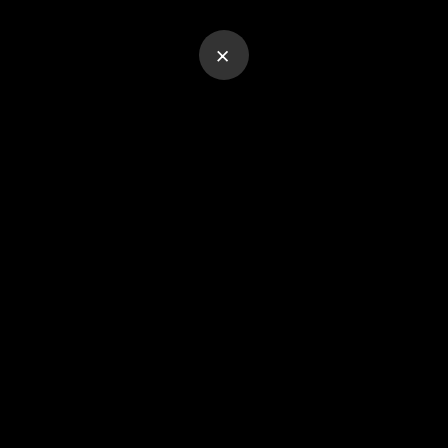
+
人百家樂
捕魚機
體育運彩
彩票
優惠
娛樂城
BLOG
娛樂城攻略
C