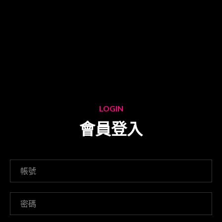
骰寶教學
#百家樂玩法
2021-Feb-25
骰寶 Sic Bo 骰寶SicBo...
LOGIN
會員登入