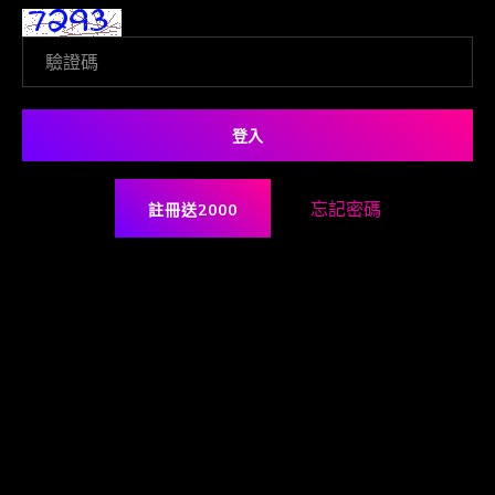
輪盤教學
#百家樂玩法
登入
2021-Feb-25
輪盤 Roulette 輪盤遊戲最...
忘記密碼
註冊送2000