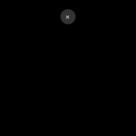
+
BLOG
娛樂城攻略