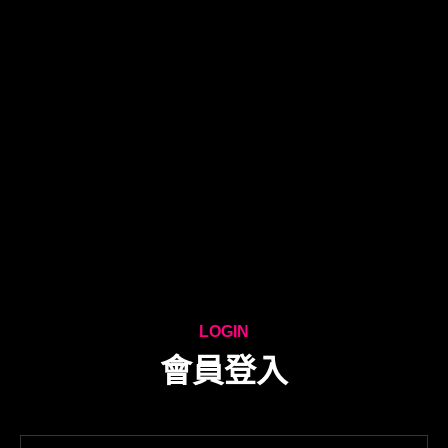
的輸贏情況。
投注方式
現在番攤有以下的投注方式及賠率：
番：一賠三(投注單一號碼，開出為贏，其餘為輸)。
念：一賠二(投注兩個號碼，選定其一為贏，其餘兩個
為輸)。
角：一賠一(投注兩號碼，開出為贏，其餘為輸)。
丫攤：二賠一(投注兩個號碼，開出為贏，其餘兩個號
碼自由選定一和、一輸)。
三門：又稱為三紅，三賠一(投注三個號碼，開出為
贏，其餘為輸)。
圍紅投注
每局均為獨立投注，每一個號碼中彩超過限紅半數時，必須報
出數目給另一證圍紅。計算有關該號碼之番、念、角、丫攤及
LOGIN
三門中彩總和是否超紅。
會員登入
賠率 Odds
下注
說明
賠率
剩一顆