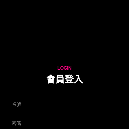
（閑家）Player
如果前兩張牌的總點數是：
1、2、3、4、5、0
拿牌
6、7
停牌
8、9
停牌（天生賭王）
（莊家）Banker
如果莊家總點數是
如果（閑家）的第三
如果（閑家）的第三
LOGIN
張牌是以下點數，則
張牌是以下點數，則
拿牌
不拿牌
會員登入
3
1、2、3、4、5、
8
6、7、9、0
4
2、3、4、5、6、7
1、8、9、0
5
4、5、6、7
1、2、3、8、9、0
6
6、7
1、2、3、4、5、
8、9、0
7
停牌