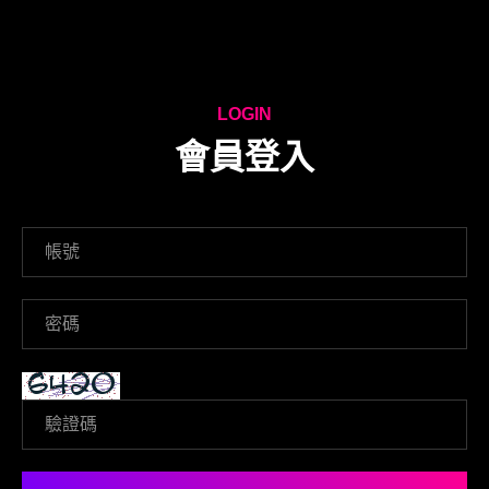
LOGIN
推薦閱讀
會員登入
龍虎教學
2021-Feb-25
運彩投注教學
2021-Feb-25
文章分類
百家樂玩法
運彩玩法
老虎機玩法
捕魚機玩法