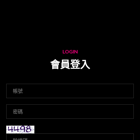
法可任意選擇莊、閒、和與對子或其他任意一門下注。
百家樂 遊戲玩法 Playing Methodn
人面牌及十點牌（K、Q、J、10）都算做0點，A牌算作1點，
其餘所有牌均以面值來計算，如果有必要，則按下面列出的特
定規則給雙方發第三張牌，總點數最接近9點的一方獲勝。贏家
將贏得與原賭注相等的賭金。 但是，每次下注（莊家）者贏得
LOGIN
賭注之後，需要從贏錢中扣除5%傭金。如果雙方的總點數相
同，下注打平者獲勝，將支付8倍賭金。 此時，下注在（閑
會員登入
家）和（莊家）者既不會贏錢也不會輸錢。